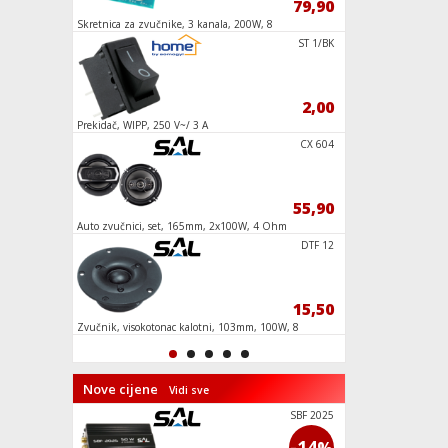
69,90
79,90
,3mm
Skretnica za zvučnike, 3 kanala, 200W, 8
Sat sa alarmom, FM r
Ohm
CARPLAY7
ST 1/BK
139,90
2,00
S
Prekidač, WIPP, 250 V~/ 3 A
Utikač za mikrofon, 
ECHACLOCK
CX 604
39,90
55,90
roSD,
Auto zvučnici, set, 165mm, 2x100W, 4 Ohm
Rešetka, metalna, z
MVN 600
DTF 12
199,90
15,50
nik
Zvučnik, visokotonac kalotni, 103mm, 100W, 8
Pojačalo sa miksetom
Ohm
MP3 player, USB
Nove cijene
Vidi sve
SL4WS
SBF 2025
100
-14
%
%