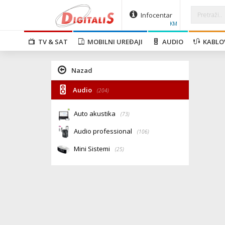
Infocentar
KM
TV & SAT
MOBILNI UREĐAJI
AUDIO
KABLO
Nazad
Audio
(204)
Auto akustika
(73)
Audio professional
(106)
Mini Sistemi
(25)