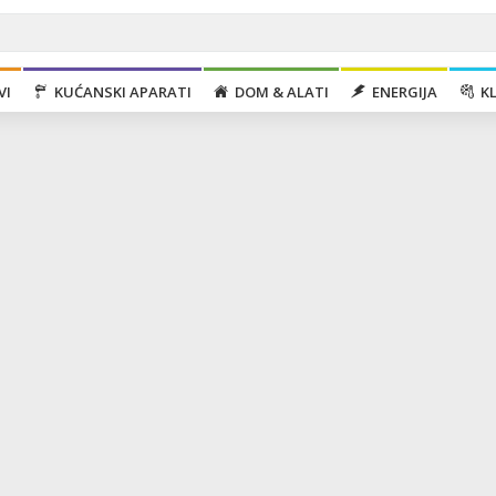
VI
KUĆANSKI APARATI
DOM & ALATI
ENERGIJA
KL
Bojler visokotlačni 78,1 lit, 2000 W, IPX4,
Mašina za veš, 1400 obrtaja, 11 kg veša, 
A
Mašina za veš, 1000 obrtaja, 6 kg veša, D